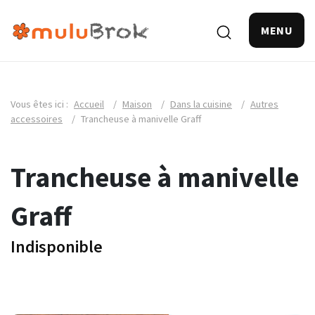
MENU
Vous êtes ici :
Accueil
/
Maison
/
Dans la cuisine
/
Autres
accessoires
/
Trancheuse à manivelle Graff
Trancheuse à manivelle
Graff
Indisponible