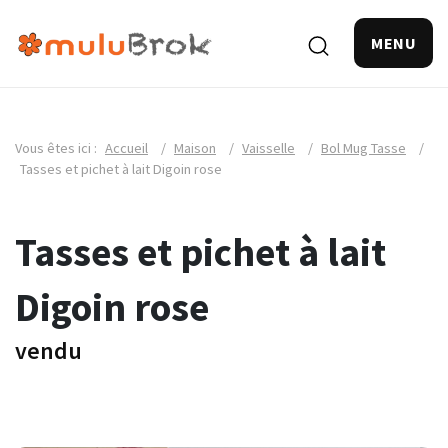
MENU
Vous êtes ici :
Accueil
/
Maison
/
Vaisselle
/
Bol Mug Tasse
/
Tasses et pichet à lait Digoin rose
Tasses et pichet à lait
Digoin rose
vendu