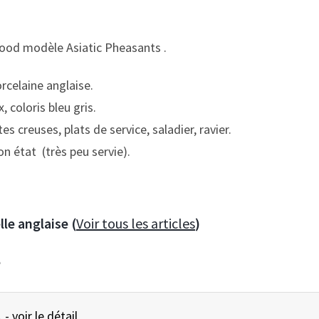
ood modèle Asiatic Pheasants .
rcelaine anglaise.
, coloris bleu gris.
es creuses, plats de service, saladier, ravier.
on état (très peu servie).
lle anglaise (
Voir tous les articles
)
e
ASSIETTE PLATE ... -
voir le détail