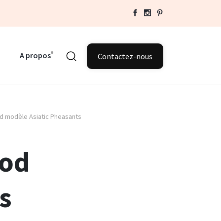
A propos
Contactez-nous
d modèle Asiatic Pheasants
ood
s