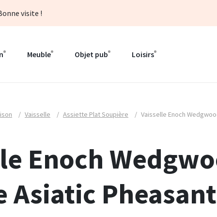
onne visite !
n
Meuble
Objet pub
Loisirs
ison
/
Vaisselle
/
Assiette Plat Soupière
/
Vaisselle Enoch Wedgwoo
lle Enoch Wedgw
 Asiatic Pheasant