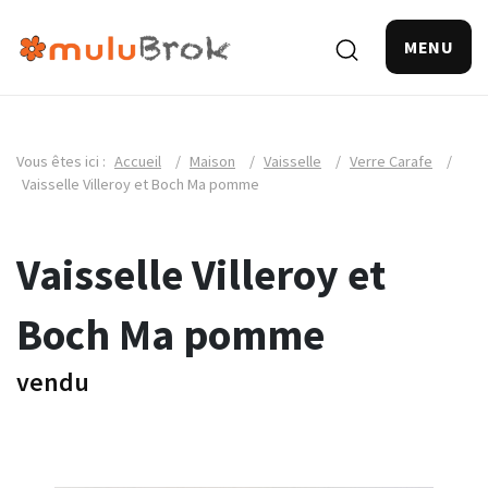
MENU
Vous êtes ici :
Accueil
/
Maison
/
Vaisselle
/
Verre Carafe
/
Vaisselle Villeroy et Boch Ma pomme
Vaisselle Villeroy et
Boch Ma pomme
vendu