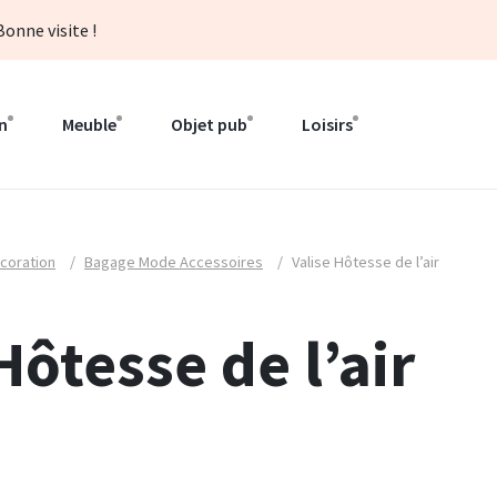
onne visite !
n
Meuble
Objet pub
Loisirs
coration
/
Bagage Mode Accessoires
/
Valise Hôtesse de l’air
Hôtesse de l’air