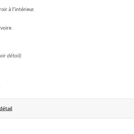
ir à l’intérieur.
ivoire.
oir détail)
e
 détail