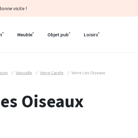
onne visite !
n
Meuble
Objet pub
Loisirs
ison
/
Vaisselle
/
Verre Carafe
/
Verre Les Oiseaux
Les Oiseaux