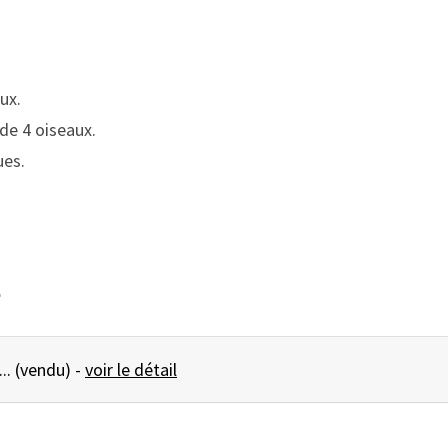
ux.
de 4 oiseaux.
ues.
e
VERRE les oiseaux ... (vendu) -
voir le détail