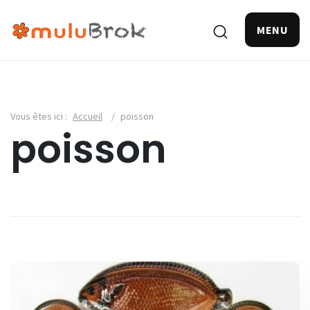
MENU
Vous êtes ici :
Accueil
/
poisson
poisson