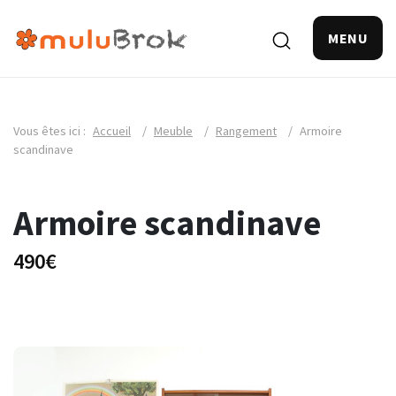
MENU
Vous êtes ici :
Accueil
/
Meuble
/
Rangement
/
Armoire
scandinave
Armoire scandinave
490€