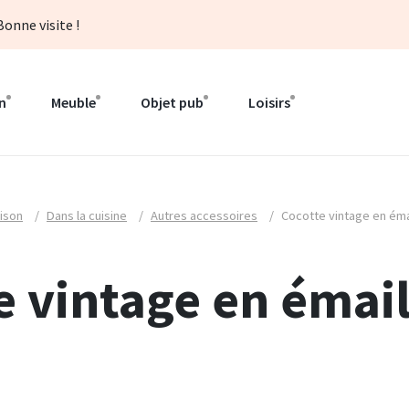
onne visite !
n
Meuble
Objet pub
Loisirs
ison
/
Dans la cuisine
/
Autres accessoires
/
Cocotte vintage en éma
e vintage en émai