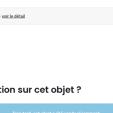
TE émail ... -
voir le détail
ion sur cet objet ?