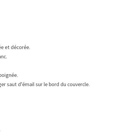
ée et décorée.
anc.
poignée.
éger saut d’émail sur le bord du couvercle.
e