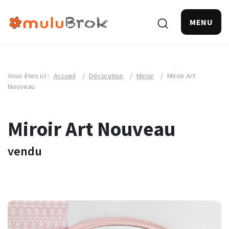
MENU
Vous êtes ici :
Accueil
/
Décoration
/
Miroir
/
Miroir Art
Nouveau
Miroir Art Nouveau
vendu