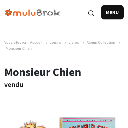
MENU
Vous êtes ici :
Accueil
/
Loisirs
/
Livres
/
Album Collection
/
Monsieur Chien
Monsieur Chien
vendu