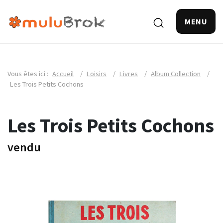
MENU
Vous êtes ici :
Accueil
/
Loisirs
/
Livres
/
Album Collection
/
Les Trois Petits Cochons
Les Trois Petits Cochons
vendu