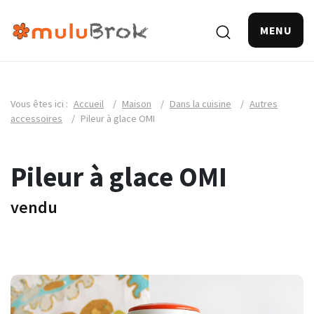
MENU
Vous êtes ici :
Accueil
/
Maison
/
Dans la cuisine
/
Autres
accessoires
/
Pileur à glace OMI
Pileur à glace OMI
vendu