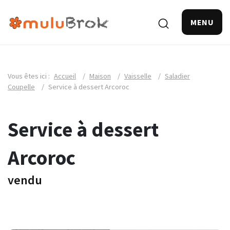
MENU
Vous êtes ici :
Accueil
/
Maison
/
Vaisselle
/
Saladier
Coupelle
/
Service à dessert Arcoroc
Service à dessert
Arcoroc
vendu