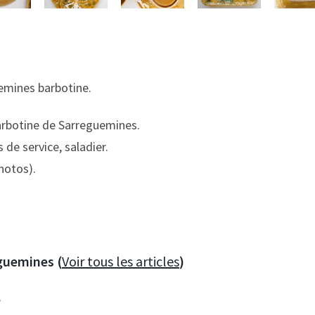
emines barbotine.
barbotine de Sarreguemines.
 de service, saladier.
hotos).
guemines (
Voir tous les articles
)
e